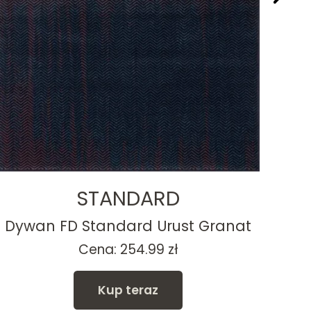
STANDARD
Dywan FD Standard Urust Granat
Dyw
Cena:
254.99
zł
Kup teraz