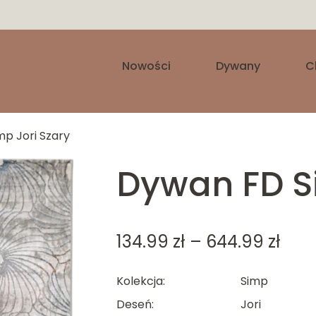
Nowości
Dywany
C
p Jori Szary
Dywan FD S
Zak
134.99
zł
–
644.99
zł
cen:
Kolekcja
Simp
od
Deseń
Jori