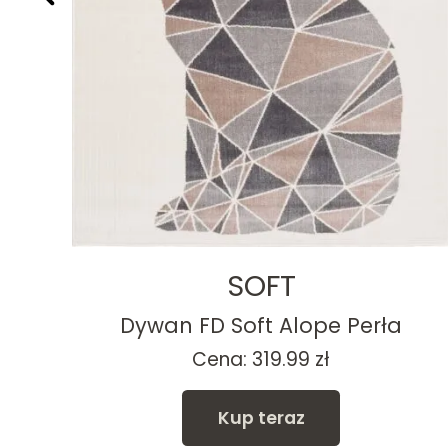
SOFT
yna
Dywan FD Soft Alope Perła
kres
Cena:
319.99
zł
n:
Kup teraz
.99 zł