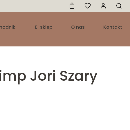
hodniki
E-sklep
O nas
Kontakt
imp Jori Szary
res