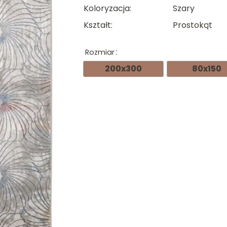
134.
Koloryzacja
Szary
do
Kształt
Prostokąt
644.
Rozmiar
200x300
80x150