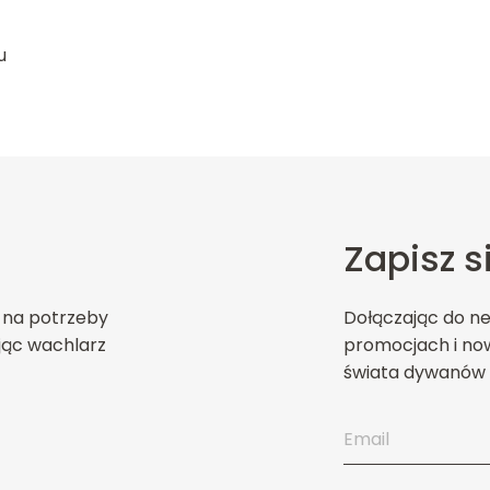
u
Zapisz s
 na potrzeby
Dołączając do n
jąc wachlarz
promocjach i now
świata dywanów 