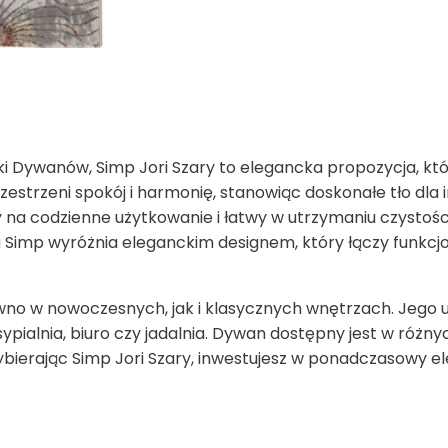
i Dywanów, Simp Jori Szary to elegancka propozycja, któ
rzestrzeni spokój i harmonię, stanowiąc doskonałe tło d
y na codzienne użytkowanie i łatwy w utrzymaniu czystośc
Simp wyróżnia eleganckim designem, który łączy funkcjo
no w nowoczesnych, jak i klasycznych wnętrzach. Jego un
 sypialnia, biuro czy jadalnia. Dywan dostępny jest w różn
bierając Simp Jori Szary, inwestujesz w ponadczasowy e
.