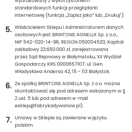
wydrukowany z wykorzystaniem
standardowych funkcji przeglądarki
internetowej (funkcja „Zapisz jako” lub „Drukuj”).
Właścicielem Sklepu i Administratorem danych
osobowych jest BRINTONS AGNELLA Sp. z o.o.,
NIP 542-020-14-98, REGON 050004520, Kapitał
zakładowy 23.650.000 zł, zarejestrowana
przez Sąd Rejonowy w Białymstoku, XII Wydział
Gospodarczy KRS 0000657107, ul. Gen.
Władysława Andersa 42, 15 – 113 Białystok.
Ze spółką BRINTONS AGNELLA Sp. z o.o. można
skontaktować się pod adresem wskazanym w §
2 ust. 5 lub pod adresem e-mail
esklep@fabrykadywanow.pl
).
Umowy w Sklepie są zawierane w języku
polskim.