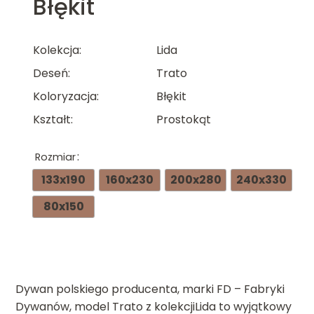
Błękit
Kolekcja
Lida
Deseń
Trato
Koloryzacja
Błękit
Kształt
Prostokąt
Rozmiar
133x190
160x230
200x280
240x330
80x150
Dywan polskiego producenta, marki FD – Fabryki
Dywanów, model Trato z kolekcjiLida to wyjątkowy