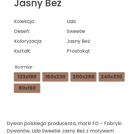
Jasny Beż
Kolekcja
Lida
Deseń
Sweetie
Koloryzacja
Jasny Beż
Kształt
Prostokąt
Rozmiar
133x190
160x230
200x280
240x330
80x150
Dywan polskiego producenta, marki FD – Fabryki
Dywanów, Lida Sweetie Jasny Beż z motywem