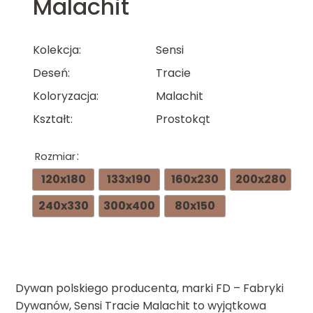
Malachit
Kolekcja
Sensi
Deseń
Tracie
Koloryzacja
Malachit
Kształt
Prostokąt
Rozmiar
120x180
133x190
160x230
200x280
240x330
300x400
80x150
Dywan polskiego producenta, marki FD – Fabryki
Dywanów, Sensi Tracie Malachit to wyjątkowa