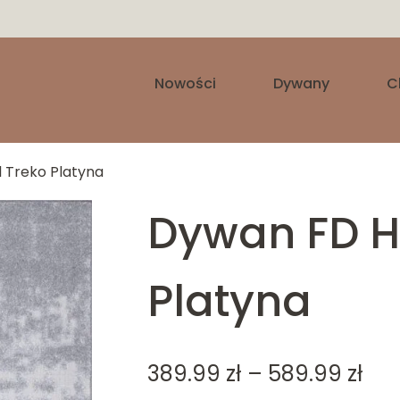
Nowości
Dywany
C
l Treko Platyna
Dywan FD Hi
Platyna
Zak
389.99
zł
–
589.99
zł