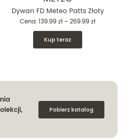
Dywan FD Meteo Patts Złoty
Zakres
Cena:
139.99
zł
–
269.99
zł
cen:
od
Kup teraz
139.99 zł
do
269.99 zł
nia
olekcji,
Pobierz katalog