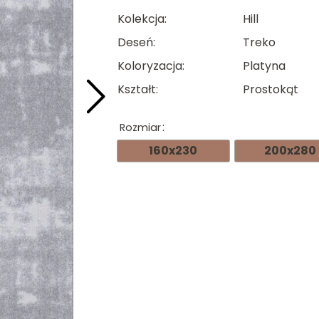
cen
Kolekcja
Hill
od
Deseń
Treko
389
Koloryzacja
Platyna
do
Kształt
Prostokąt
589
Rozmiar
160x230
200x280