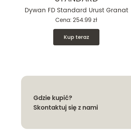
yna
Dywan FD Standard Urust Granat
kres
Cena:
254.99
zł
n:
Kup teraz
.99 zł
4.99 zł
Gdzie kupić?
Skontaktuj się z nami