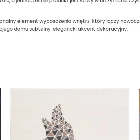
ksu, a jednocześnie produkt jest łatwy w utrzymaniu cz
kcjonalny element wyposażenia wnętrz, który łączy nowoc
jego domu subtelny, elegancki akcent dekoracyjny.