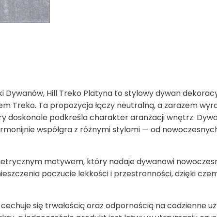
i Dywanów, Hill Treko Platyna to stylowy dywan dekorac
 Treko. Ta propozycja łączy neutralną, a zarazem wyra
 doskonale podkreśla charakter aranżacji wnętrz. Dywan 
rmonijnie współgra z różnymi stylami — od nowoczesnych 
metrycznym motywem, który nadaje dywanowi nowoczesneg
szczenia poczucie lekkości i przestronności, dzięki cze
cechuje się trwałością oraz odpornością na codzienne u