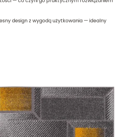
ystości — co czyni go praktycznym rozwiązaniem
zesny design z wygodą użytkowania — idealny