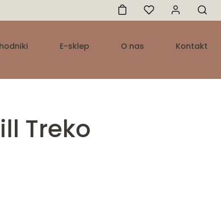
hodniki
E-sklep
O nas
Kontakt
ll Treko
res