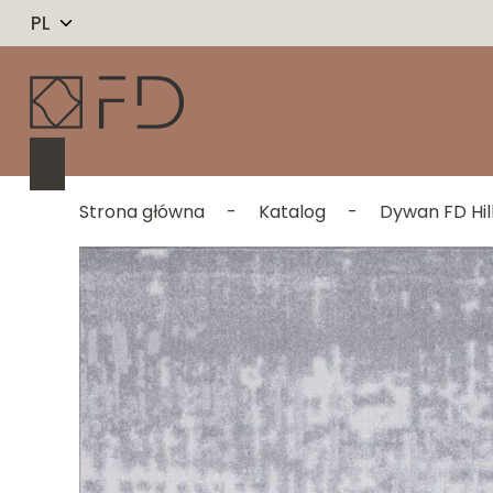
PL
Strona główna
-
Katalog
-
Dywan FD Hil