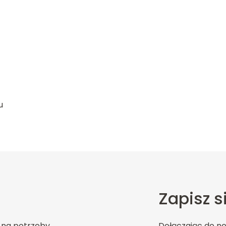
u
Zapisz s
 na potrzeby
Dołączając do n