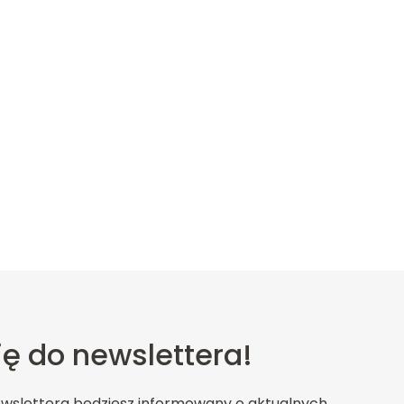
ię do newslettera!
ewslettera będziesz informowany o aktualnych