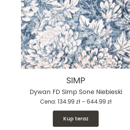
SIMP
i
Dywan FD Simp Sone Niebieski
Zakres
Cena:
134.99
zł
–
644.99
zł
cen:
od
Kup teraz
134.99 