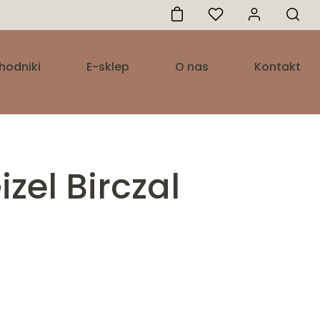
hodniki
E-sklep
O nas
Kontakt
zel Birczal
res