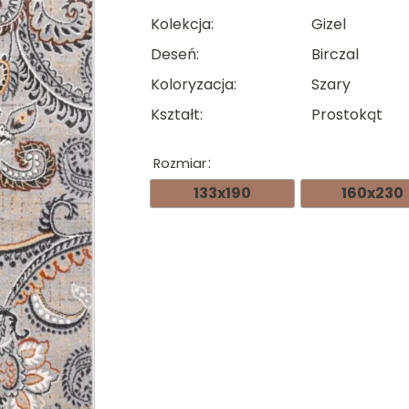
cen
Kolekcja
Gizel
od
Deseń
Birczal
279.
Koloryzacja
Szary
do
Kształt
Prostokąt
874.
Rozmiar
133x190
160x230