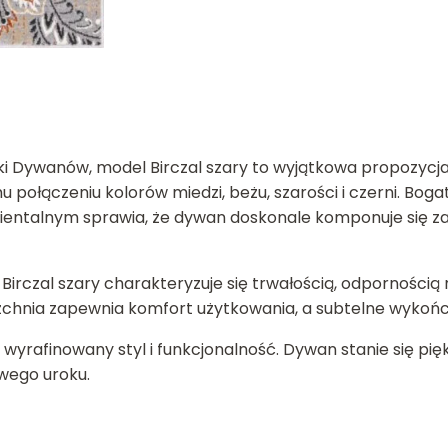
 Dywanów, model Birczal szary to wyjątkowa propozycja, 
 połączeniu kolorów miedzi, beżu, szarości i czerni. B
ientalnym sprawia, że dywan doskonale komponuje się z
Birczal szary charakteryzuje się trwałością, odpornością
rzchnia zapewnia komfort użytkowania, a subtelne wykoń
yrafinowany styl i funkcjonalność. Dywan stanie się pięk
wego uroku.