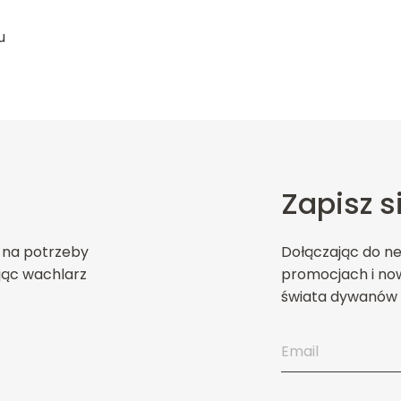
u
Zapisz s
 na potrzeby
Dołączając do n
jąc wachlarz
promocjach i now
świata dywanów 