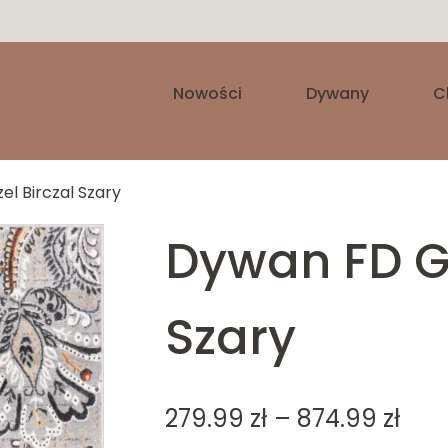
Nowości
Dywany
C
el Birczal Szary
Dywan FD Gi
Szary
Zak
279.99
zł
–
874.99
zł