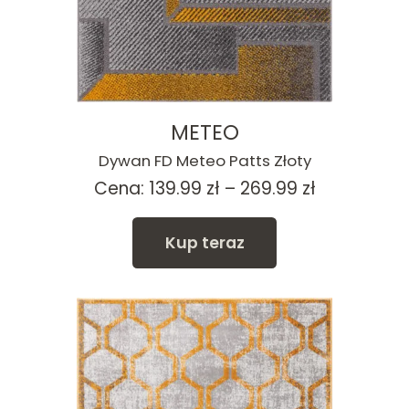
METEO
Dywan FD Meteo Patts Złoty
Zakres
Cena:
139.99
zł
–
269.99
zł
cen:
od
Kup teraz
139.99 zł
do
269.99 zł