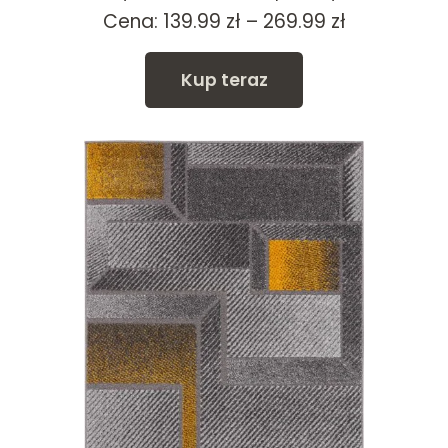
Zakres
Cena:
139.99
zł
–
269.99
zł
cen:
od
Kup teraz
139.99 zł
do
269.99 zł