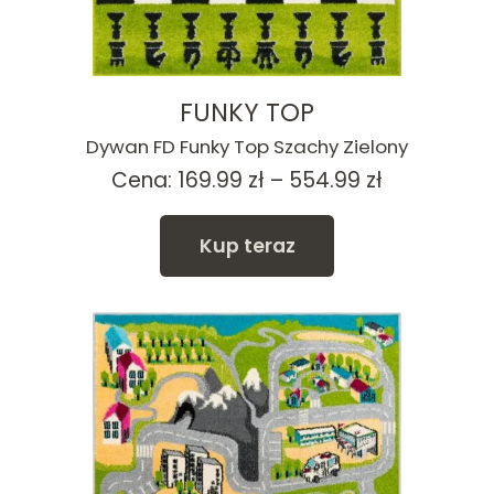
FUNKY TOP
Dywan FD Funky Top Szachy Zielony
Zakres
Cena:
169.99
zł
–
554.99
zł
cen:
od
Kup teraz
169.99 zł
do
554.99 zł