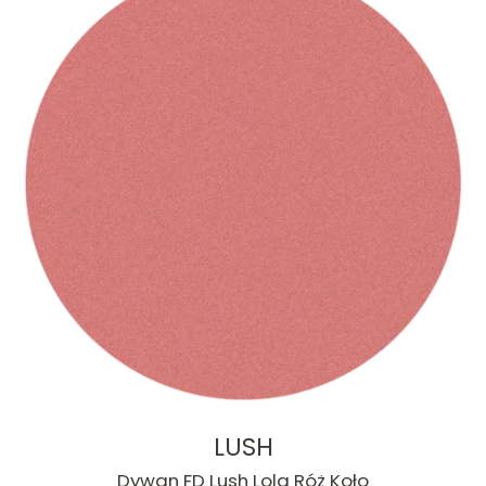
LUSH
Dywan FD Lush Lola Róż Koło