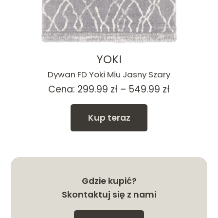
YOKI
Dywan FD Yoki Miu Jasny Szary
Zakres
Cena:
299.99
zł
–
549.99
zł
cen:
od
Kup teraz
299.99 zł
do
549.99 zł
Gdzie kupić?
Skontaktuj się z nami