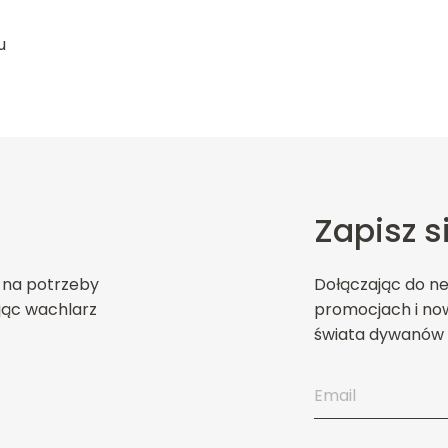
u
Zapisz s
 na potrzeby
Dołączając do n
jąc wachlarz
promocjach i now
świata dywanów 