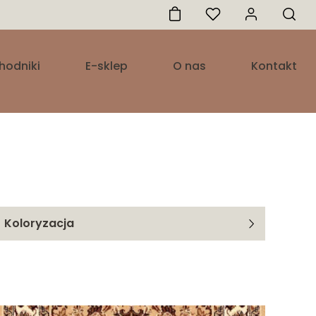
hodniki
E-sklep
O nas
Kontakt
Koloryzacja
Beż
Szary