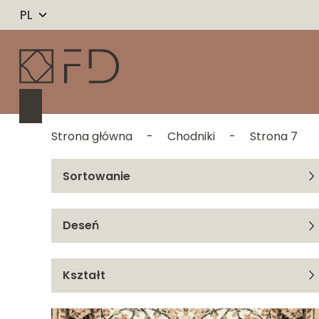
PL
Strona główna
-
Chodniki
-
Strona 7
Sortowanie
Od A do Z
Deseń
Od Z do A
Ager
Kształt
Dorin
Prostokąt