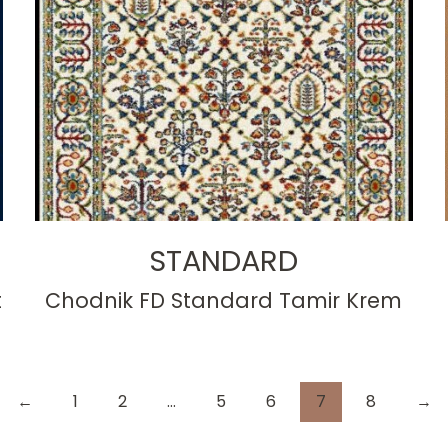
STANDARD
t
Chodnik FD Standard Tamir Krem
←
1
2
…
5
6
7
8
→