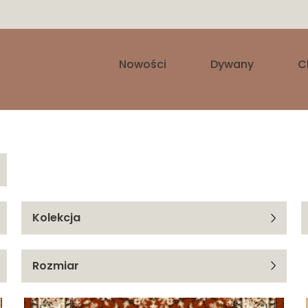
Nowości
Dywany
C
Kolekcja
Avanti
Rozmiar
Funky Top
100