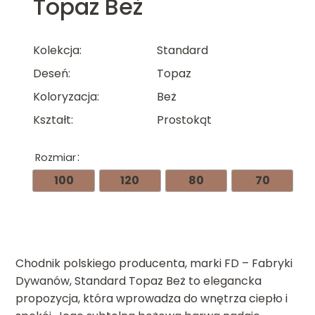
Topaz Beż
Kolekcja
Standard
Deseń
Topaz
Koloryzacja
Beż
Kształt
Prostokąt
Rozmiar
100
120
80
70
Chodnik polskiego producenta, marki FD – Fabryki
Dywanów, Standard Topaz Beż to elegancka
propozycja, która wprowadza do wnętrza ciepło i