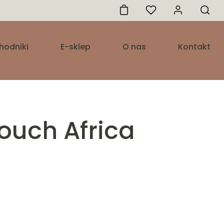
hodniki
E-sklep
O nas
Kontakt
ouch Africa
res