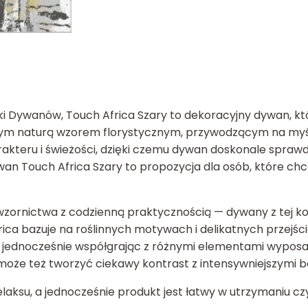
i Dywanów, Touch Africa Szary to dekoracyjny dywan, któ
wanym naturą wzorem florystycznym, przywodzącym na myś
teru i świeżości, dzięki czemu dywan doskonale sprawdza
an Touch Africa Szary to propozycja dla osób, które chc
ornictwa z codzienną praktycznością — dywany z tej kole
frica bazuje na roślinnych motywach i delikatnych przejś
 jednocześnie współgrając z różnymi elementami wyposaż
 może też tworzyć ciekawy kontrast z intensywniejszymi 
elaksu, a jednocześnie produkt jest łatwy w utrzymaniu c