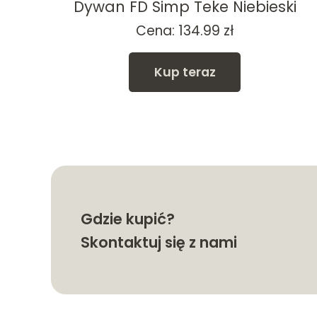
Dywan FD Simp Teke Niebieski
kres
Cena:
134.99
zł
n:
d
Kup teraz
4.99 zł
o
4.99 zł
Gdzie kupić?
Skontaktuj się z nami