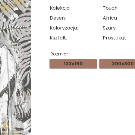
cen
Kolekcja
Touch
od
Deseń
Africa
294
Koloryzacja
Szary
do
Kształt
Prostokąt
704
Rozmiar
133x190
200x300