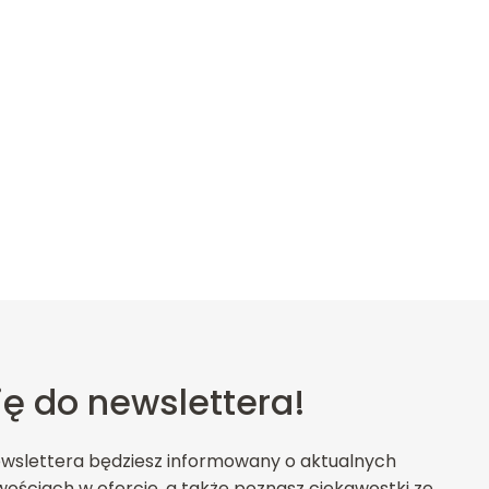
ię do newslettera!
ewslettera będziesz informowany o aktualnych
ościach w ofercie, a także poznasz ciekawostki ze