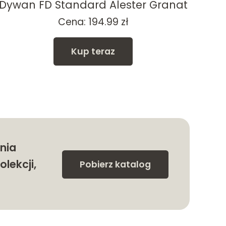
Dywan FD Standard Alester Granat
D
Cena:
194.99
zł
Kup teraz
nia
olekcji,
Pobierz katalog