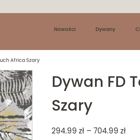
Nowości
Dywany
C
ch Africa Szary
Dywan FD T
Szary
Zak
294.99
zł
–
704.99
zł