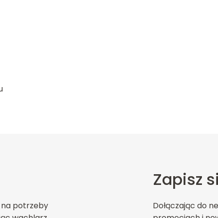
u
Zapisz s
 na potrzeby
Dołączając do n
jąc wachlarz
promocjach i now