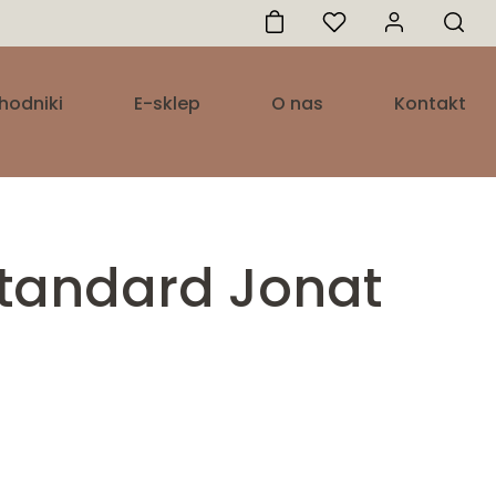
hodniki
E-sklep
O nas
Kontakt
tandard Jonat