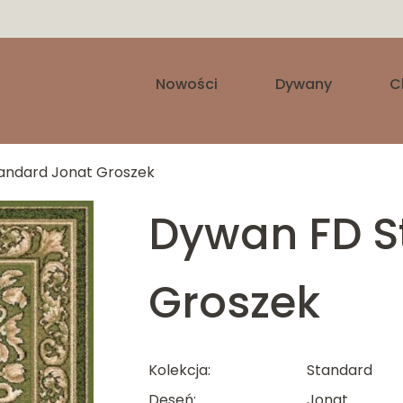
Nowości
Dywany
C
andard Jonat Groszek
Dywan FD S
Groszek
Kolekcja
Standard
Deseń
Jonat