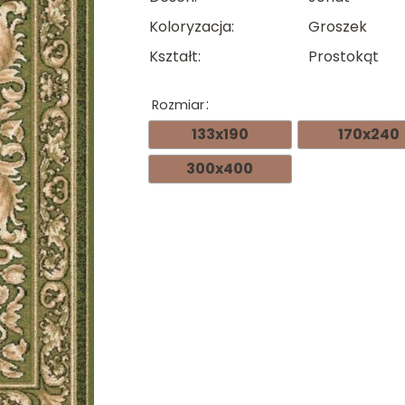
Koloryzacja
Groszek
Kształt
Prostokąt
Rozmiar
133x190
170x240
300x400