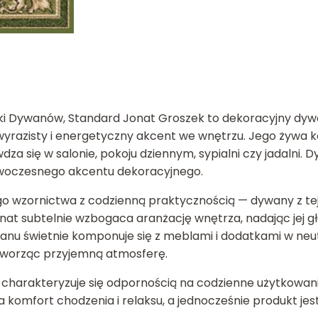
ki Dywanów, Standard Jonat Groszek to dekoracyjny dywa
azisty i energetyczny akcent we wnętrzu. Jego żywa kol
za się w salonie, pokoju dziennym, sypialni czy jadalni.
owoczesnego akcentu dekoracyjnego.
 wzornictwa z codzienną praktycznością — dywany z tej l
nat subtelnie wzbogaca aranżację wnętrza, nadając jej gł
nu świetnie komponuje się z meblami i dodatkami w neu
 tworząc przyjemną atmosferę.
 charakteryzuje się odpornością na codzienne użytkowan
 komfort chodzenia i relaksu, a jednocześnie produkt jes