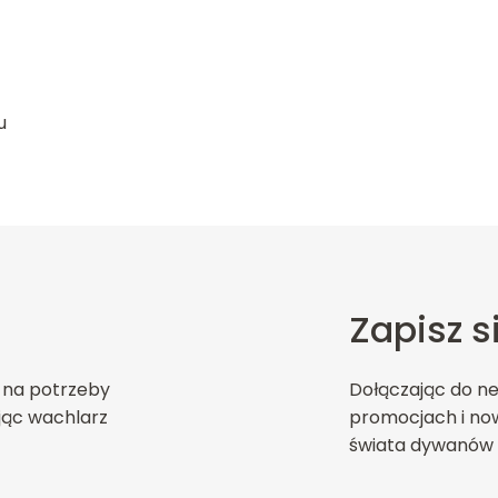
u
Zapisz s
 na potrzeby
Dołączając do n
jąc wachlarz
promocjach i now
świata dywanów 