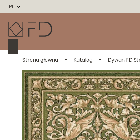
PL
Strona główna
-
Katalog
-
Dywan FD St