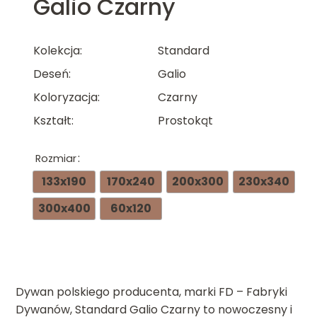
Galio Czarny
Kolekcja
Standard
Deseń
Galio
Koloryzacja
Czarny
Kształt
Prostokąt
Rozmiar
133x190
170x240
200x300
230x340
300x400
60x120
Dywan polskiego producenta, marki FD – Fabryki
Dywanów, Standard Galio Czarny to nowoczesny i