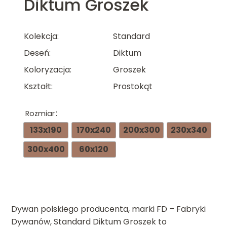
Diktum Groszek
Kolekcja
Standard
Deseń
Diktum
Koloryzacja
Groszek
Kształt
Prostokąt
Rozmiar
133x190
170x240
200x300
230x340
300x400
60x120
Dywan polskiego producenta, marki FD – Fabryki
Dywanów, Standard Diktum Groszek to