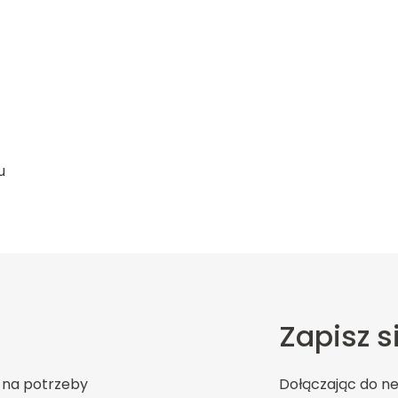
u
Zapisz s
 na potrzeby
Dołączając do n