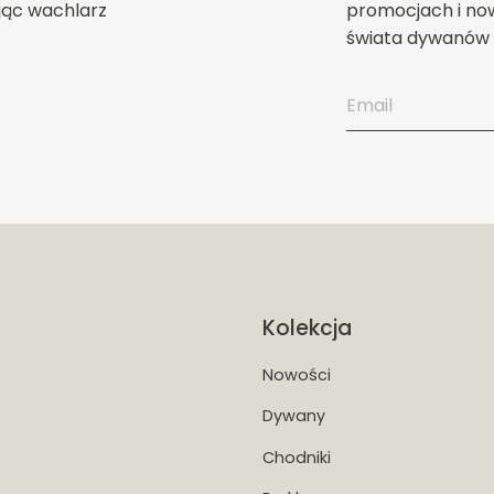
jąc wachlarz
promocjach i now
świata dywanów 
Kolekcja
Nowości
Dywany
Chodniki