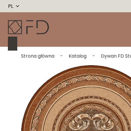
PL
Strona główna
-
Katalog
-
Dywan FD Sta