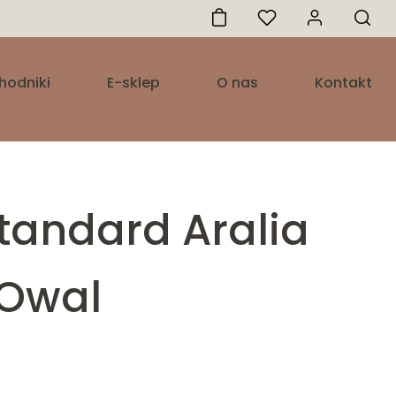
hodniki
E-sklep
O nas
Kontakt
tandard Aralia
 Owal