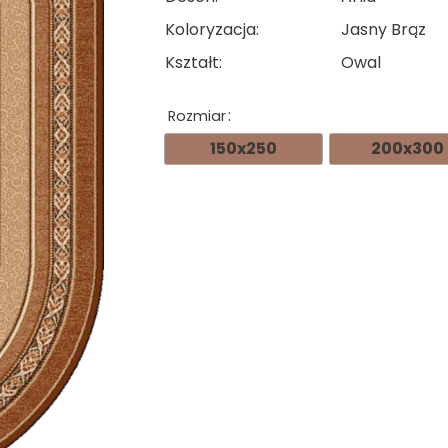
Koloryzacja
Jasny Brąz
Kształt
Owal
Rozmiar
150x250
200x300