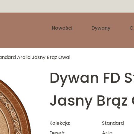
Nowości
Dywany
C
ndard Aralia Jasny Brąz Owal
Dywan FD S
Jasny Brąz
Kolekcja
Standard
Deseń
Arlia