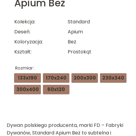
Apium Beż
Kolekcja
Standard
Deseń
Apium
Koloryzacja
Beż
Kształt
Prostokąt
Rozmiar
133x190
170x240
200x300
230x340
300x400
60x120
Dywan polskiego producenta, marki FD – Fabryki
Dywanów, Standard Apium Beż to subtelna i