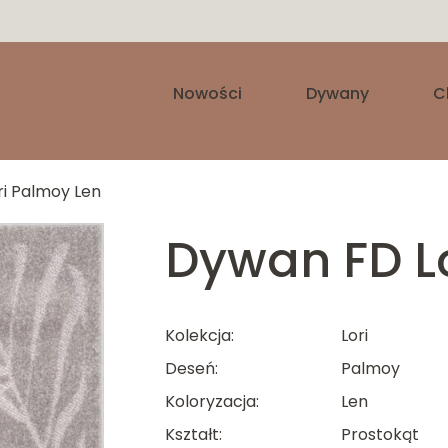
Nowości
Dywany
C
i Palmoy Len
Dywan FD L
Kolekcja
Lori
Deseń
Palmoy
Koloryzacja
Len
Kształt
Prostokąt