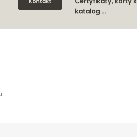
Certyfikaty, karty k
Kontakt
katalog …
u