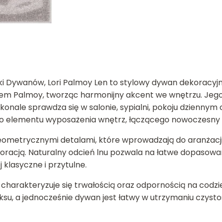
i Dywanów, Lori Palmoy Len to stylowy dywan dekoracyjny
em Palmoy, tworząc harmonijny akcent we wnętrzu. Jego
oskonale sprawdza się w salonie, sypialni, pokoju dziennym
go elementu wyposażenia wnętrz, łączącego nowoczesny 
eometrycznymi detalami, które wprowadzają do aranżacji 
koracją. Naturalny odcień lnu pozwala na łatwe dopasowa
 klasyczne i przytulne.
charakteryzuje się trwałością oraz odpornością na codz
ksu, a jednocześnie dywan jest łatwy w utrzymaniu czysto