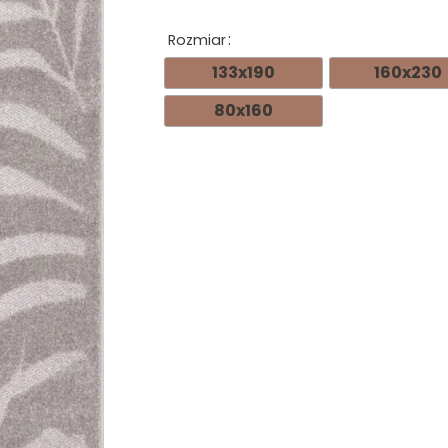
Rozmiar
133x190
160x230
80x160