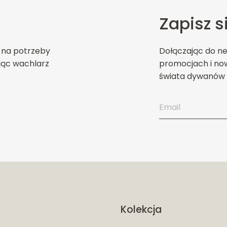
Zapisz s
 na potrzeby
Dołączając do n
jąc wachlarz
promocjach i now
świata dywanów 
Kolekcja