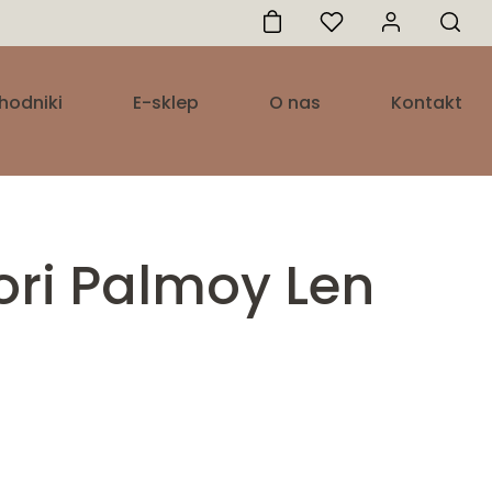
hodniki
E-sklep
O nas
Kontakt
ori Palmoy Len