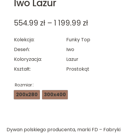
Iwo Lazur
Zakres
554.99
zł
–
1 199.99
zł
cen:
Kolekcja
Funky Top
od
Deseń
Iwo
554.99 zł
Koloryzacja
Lazur
do
Kształt
Prostokąt
1
Rozmiar
199.99 zł
200x280
300x400
Dywan polskiego producenta, marki FD – Fabryki