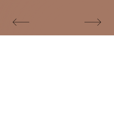
Nasza jakość, Wasz wybór
Każdy produkt wychodzący z naszych rąk odpowiada
na potrzeby klienta poszukującego jakości,
jednocześnie zapewniając wachlarz możliwości
wyboru dla indywidualnego gustu.
Pobierz katalog