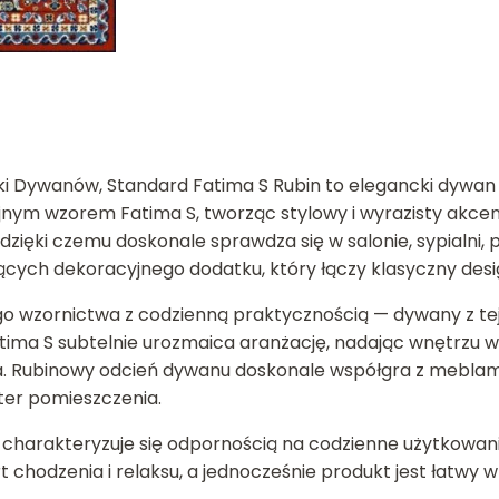
i Dywanów, Standard Fatima S Rubin to elegancki dywan 
ym wzorem Fatima S, tworząc stylowy i wyrazisty akcen
i, dzięki czemu doskonale sprawdza się w salonie, sypialn
ących dekoracyjnego dodatku, który łączy klasyczny desi
wzornictwa z codzienną praktycznością — dywany z tej li
tima S subtelnie urozmaica aranżację, nadając wnętrzu wię
. Rubinowy odcień dywanu doskonale współgra z meblam
ter pomieszczenia.
 charakteryzuje się odpornością na codzienne użytkowani
chodzenia i relaksu, a jednocześnie produkt jest łatwy w