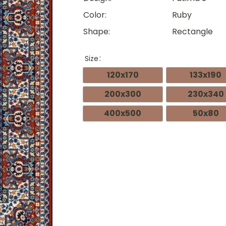
Color
Ruby
Shape
Rectangle
Size
120x170
133x190
200x300
230x340
400x500
50x80