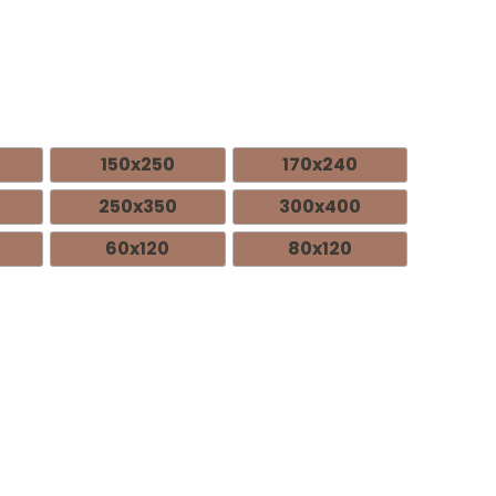
150x250
170x240
250x350
300x400
60x120
80x120