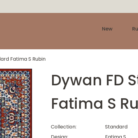
New
R
ard Fatima S Rubin
Dywan FD S
Fatima S R
Collection
Standard
Design
Fatima S