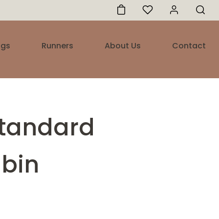
ugs
Runners
About Us
Contact
tandard
ubin