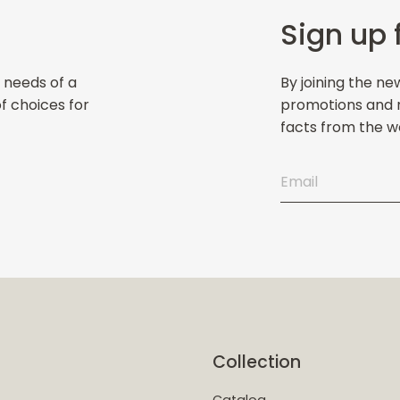
Sign up 
 needs of a
By joining the ne
of choices for
promotions and ne
facts from the wo
Collection
Catalog