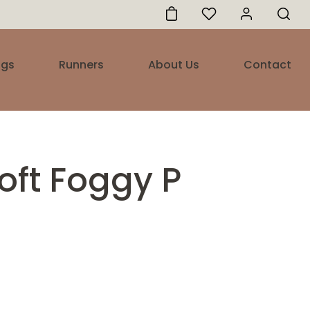
ugs
Runners
About Us
Contact
oft Foggy P