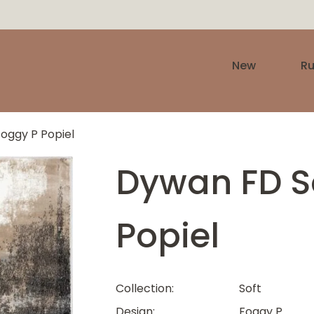
New
R
oggy P Popiel
Dywan FD S
Popiel
Collection
Soft
Design
Foggy P