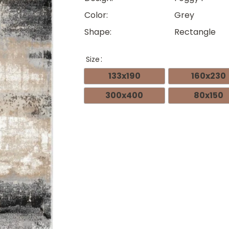
Color
Grey
Shape
Rectangle
Size
133x190
160x230
300x400
80x150