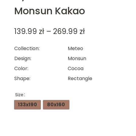
Monsun Kakao
Price
139.99
zł
–
269.99
zł
range:
Collection
Meteo
139.99 zł
Design
Monsun
through
Color
Cocoa
269.99 zł
Shape
Rectangle
Size
133x190
80x160