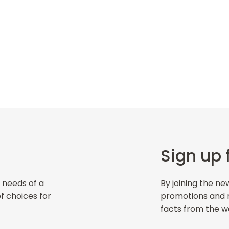
Sign up 
 needs of a
By joining the ne
of choices for
promotions and ne
facts from the wo