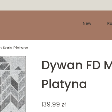
New
R
 Karis Platyna
Dywan FD M
Platyna
139.99
zł