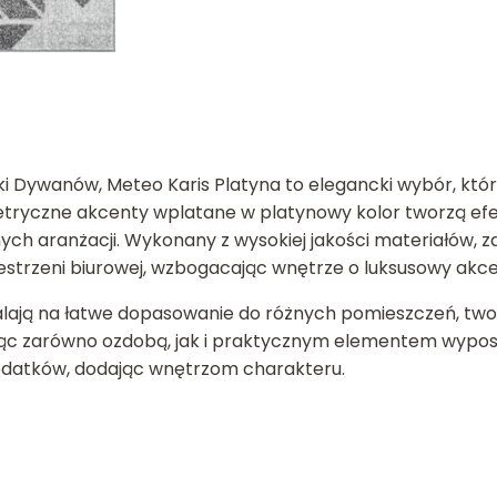
i Dywanów, Meteo Karis Platyna to elegancki wybór, któ
tryczne akcenty wplatane w platynowy kolor tworzą efe
ych aranżacji. Wykonany z wysokiej jakości materiałów, 
zestrzeni biurowej, wzbogacając wnętrze o luksusowy akce
walają na łatwe dopasowanie do różnych pomieszczeń, tw
dąc zarówno ozdobą, jak i praktycznym elementem wyposaż
odatków, dodając wnętrzom charakteru.