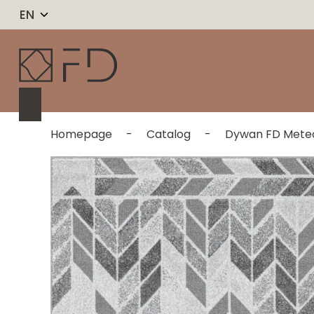
EN
Homepage
-
Catalog
-
Dywan FD Meteo