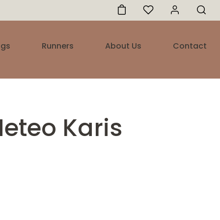
ugs
Runners
About Us
Contact
eteo Karis