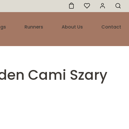
ugs
Runners
About Us
Contact
den Cami Szary