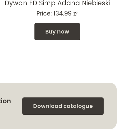
Dywan FD Simp Adana Niebieski
Price:
134.99
zł
Buy now
tion
Download catalogue