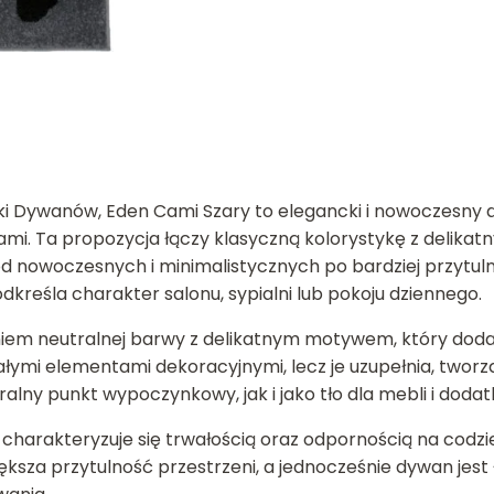
ki Dywanów, Eden Cami Szary to elegancki i nowoczesn
Cami. Ta propozycja łączy klasyczną kolorystykę z delik
od nowoczesnych i minimalistycznych po bardziej przytul
kreśla charakter salonu, sypialni lub pokoju dziennego.
m neutralnej barwy z delikatnym motywem, który dodaje w
łymi elementami dekoracyjnymi, lecz je uzupełnia, tworzą
lny punkt wypoczynkowy, jak i jako tło dla mebli i dodat
 charakteryzuje się trwałością oraz odpornością na codz
ksza przytulność przestrzeni, a jednocześnie dywan jest 