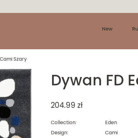
New
R
Cami Szary
Dywan FD E
204.99
zł
Collection
Eden
Design
Cami