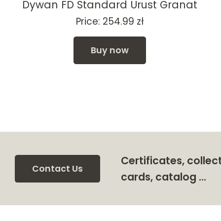
Dywan FD Standard Urust Granat
Price:
254.99
zł
ł
Buy now
h
zł
Certificates, collec
Contact Us
cards, catalog …