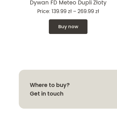
i
Dywan FD Meteo Dupli Złoty
Price
Price:
139.99
zł
–
269.99
zł
range:
139.99 z
Buy now
throug
269.99 
Where to buy?
Get in touch