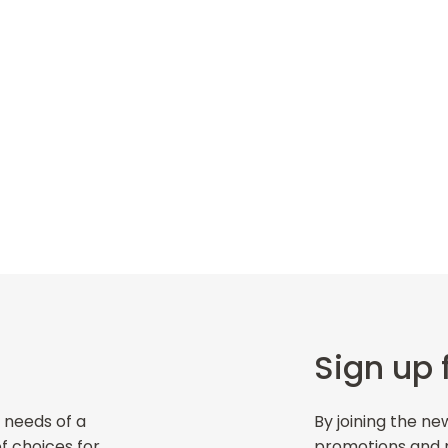
Sign up 
 needs of a
By joining the ne
of choices for
promotions and ne