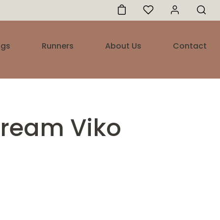
ugs
Runners
About Us
Contact
ream Viko
e