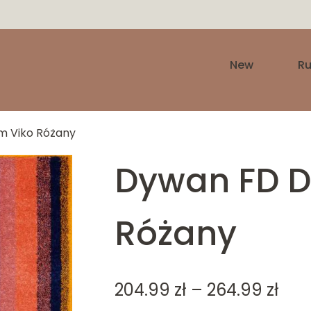
New
R
m Viko Różany
Dywan FD D
Różany
Pric
204.99
zł
–
264.99
zł