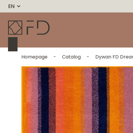
EN
Homepage
-
Catalog
-
Dywan FD Drea