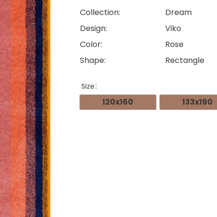
ran
Collection
Dream
204.
Design
Viko
thr
Color
Rose
264.
Shape
Rectangle
Size
120x160
133x190