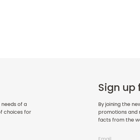
Sign up 
 needs of a
By joining the ne
of choices for
promotions and ne
facts from the wo