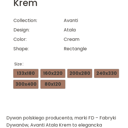
Krem
Collection
Avanti
Design
Atala
Color
Cream
Shape
Rectangle
Size
133x180
160x220
200x280
240x330
300x400
80x120
Dywan polskiego producenta, marki FD – Fabryki
Dywanów, Avanti Atala Krem to elegancka