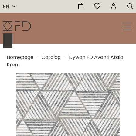
EN
Homepage
-
Catalog
-
Dywan FD Avanti Atala
Krem